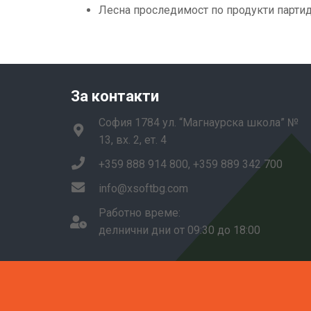
Лесна проследимост по продукти парти
За контакти
София 1784 ул. “Магнаурска школа” №
13, вх. 2, ет. 4
+359 888 914 800, +359 889 342 700
info@xsoftbg.com
Работно време:
делнични дни от 09:30 до 18:00