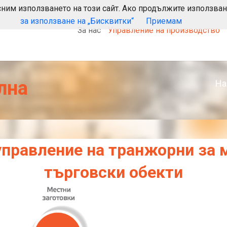
есним използването на този сайт. Ако продължите използван
за използване на „Бисквитки“
Приемам
За нас
Управление на производство
XERP
XMOM
XC
XS
XS
XF
XS
XL
XM
XS
XT
XM
XR
XR
лна
На
управление на транжорни за
търговски обекти