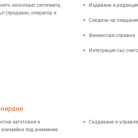
оито използват системата,
Издаване и редакция
ъп (продавач, оператор и
Следене на плащани
Финансови справки
Интеграция със счет
аниране
стни заготовки и
Създаване и управле
и вземайки под внимание