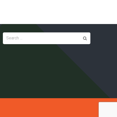
Search
for: