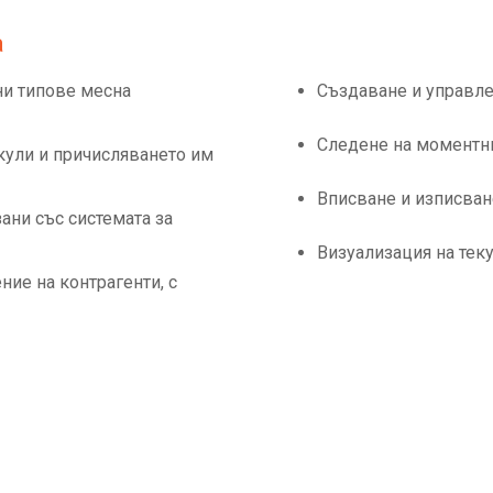
а
ни типове месна
Създаване и управле
Следене на моментни
икули и причисляването им
Вписване и изписван
ани със системата за
Визуализация на тек
ние на контрагенти, с