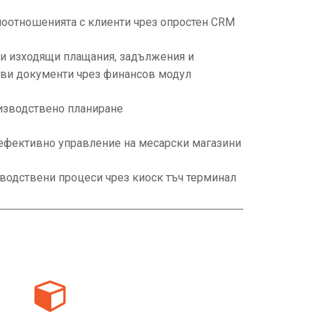
оотношенията с клиенти чрез опростен CRM
и изходящи плащания, задължения и
ови документи чрез финансов модул
изводствено планиране
ефективно управление на месарски магазини
водствени процеси чрез киоск тъч терминал