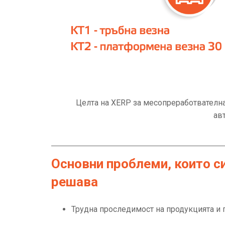
Целта на XERP за месопреработвателна
ав
Основни проблеми, които с
решава
Трудна проследимост на продукцията и 