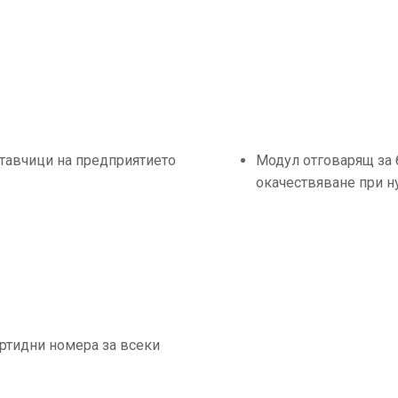
тавчици на предприятието
Модул отговарящ за 
окачествяване при 
ртидни номера за всеки