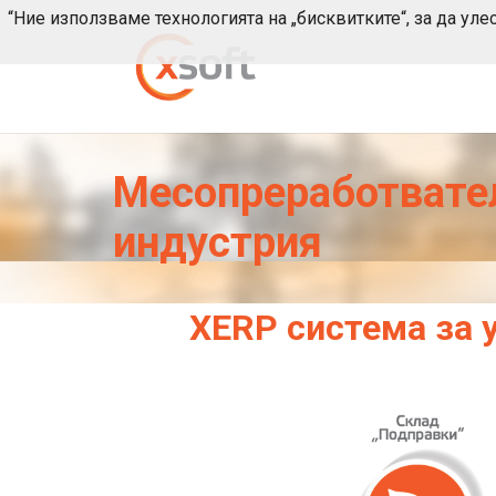
“Ние използваме технологията на „бисквитките“, за да ул
Месопреработвате
индустрия
XERP система за 