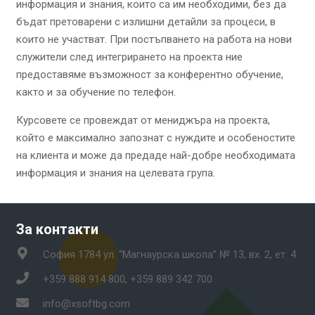
информация и знания, които са им необходими, без да
бъдат претоварени с излишни детайли за процеси, в
които не участват. При постъпването на работа на нови
служители след интегрирането на проекта ние
предоставяме възможност за конферентно обучение,
както и за обучение по телефон.
Курсовете се провеждат от мениджъра на проекта,
който е максимално запознат с нуждите и особеностите
на клиента и може да предаде най-добре необходимата
информация и знания на целевата група.
За контакти
София 1784 ул. “Магнаурска школа” № 13, вх. 2, ет. 4
+359 888 914 800, +359 889 342 700
info@xsoftbg.com