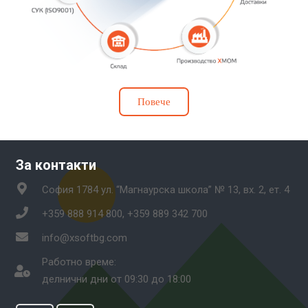
Повече
За контакти
София 1784 ул. “Магнаурска школа” № 13, вх. 2, ет. 4
+359 888 914 800, +359 889 342 700
info@xsoftbg.com
Работно време:
делнични дни от 09:30 до 18:00